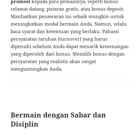
promosi
kepada para pemainnya, seperti bonus
selamat datang, putaran gratis, atau bonus deposit.
Manfaatkan penawaran ini sebaik mungkin untuk
meningkatkan modal bermain Anda. Namun, selalu
baca syarat dan ketentuan yang berlaku. Pahami
persyaratan taruhan (turnover) yang harus
dipenuhi sebelum Anda dapat menarik kemenangan
yang diperoleh dari bonus. Memilih bonus dengan
persyaratan yang realistis akan sangat
menguntungkan Anda.
Bermain dengan Sabar dan
Disiplin