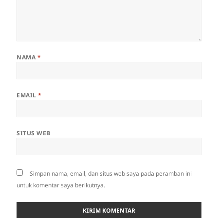
NAMA
*
EMAIL
*
SITUS WEB
Simpan nama, email, dan situs web saya pada peramban ini
untuk komentar saya berikutnya.