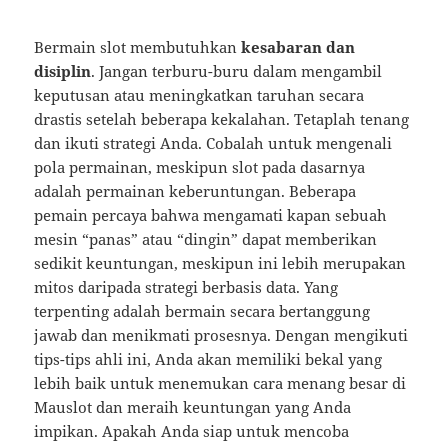
Bermain slot membutuhkan
kesabaran dan
disiplin
. Jangan terburu-buru dalam mengambil
keputusan atau meningkatkan taruhan secara
drastis setelah beberapa kekalahan. Tetaplah tenang
dan ikuti strategi Anda. Cobalah untuk mengenali
pola permainan, meskipun slot pada dasarnya
adalah permainan keberuntungan. Beberapa
pemain percaya bahwa mengamati kapan sebuah
mesin “panas” atau “dingin” dapat memberikan
sedikit keuntungan, meskipun ini lebih merupakan
mitos daripada strategi berbasis data. Yang
terpenting adalah bermain secara bertanggung
jawab dan menikmati prosesnya. Dengan mengikuti
tips-tips ahli ini, Anda akan memiliki bekal yang
lebih baik untuk menemukan cara menang besar di
Mauslot dan meraih keuntungan yang Anda
impikan. Apakah Anda siap untuk mencoba