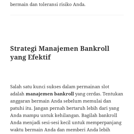
bermain dan toleransi risiko Anda.
Strategi Manajemen Bankroll
yang Efektif
Salah satu kunci sukses dalam permainan slot
adalah
manajemen bankroll
yang cerdas. Tentukan
anggaran bermain Anda sebelum memulai dan
patuhi itu. Jangan pernah bertaruh lebih dari yang
Anda mampu untuk kehilangan. Bagilah bankroll
Anda menjadi sesi-sesi kecil untuk memperpanjang
waktu bermain Anda dan memberi Anda lebih