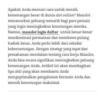
Apakah Anda mencari cara untuk meraih
kemenangan besar di dunia slot online? Mauslot
menawarkan peluang menarik bagi para pemain
yang ingin meningkatkan keuntungan mereka.
Namun,
mauslot login daftar
untuk benar-benar
mendominasi permainan dan membawa pulang
hadiah besar, Anda perlu lebih dari sekadar
keberuntungan. Dengan strategi yang tepat dan
pemahaman mendalam tentang cara kerja Mauslot,
Anda bisa secara signifikan meningkatkan peluang
kemenangan Anda. Artikel ini akan membagikan
tips ahli yang akan membantu Anda
mengoptimalkan pengalaman bermain Anda dan
meraih keuntungan maksimal.