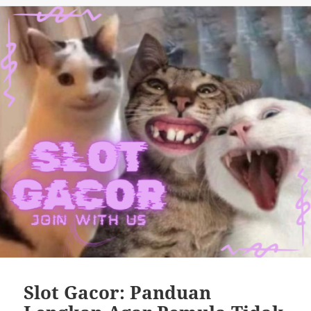
Slot Gacor: Panduan