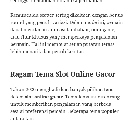
sehingga menambah dinamika permainan.
Kemunculan scatter sering dikaitkan dengan bonus
round yang penuh variasi. Dalam mode ini, pemain
dapat menikmati animasi tambahan, mini game,
atau fitur khusus yang memperkaya pengalaman
bermain. Hal ini membuat setiap putaran terasa
lebih menarik dan penuh kejutan.
Ragam Tema Slot Online Gacor
Tahun 2026 menghadirkan banyak pilihan tema
dalam
slot online gacor
. Tema-tema ini dirancang
untuk memberikan pengalaman yang berbeda
sesuai preferensi pemain. Beberapa tema populer
antara lain: