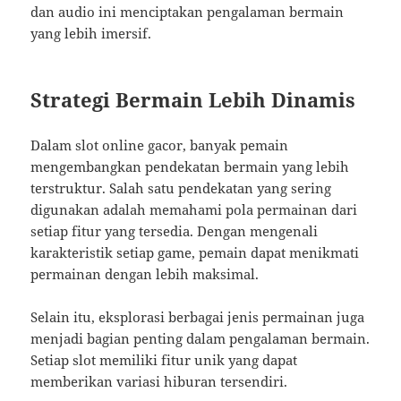
dan audio ini menciptakan pengalaman bermain
yang lebih imersif.
Strategi Bermain Lebih Dinamis
Dalam slot online gacor, banyak pemain
mengembangkan pendekatan bermain yang lebih
terstruktur. Salah satu pendekatan yang sering
digunakan adalah memahami pola permainan dari
setiap fitur yang tersedia. Dengan mengenali
karakteristik setiap game, pemain dapat menikmati
permainan dengan lebih maksimal.
Selain itu, eksplorasi berbagai jenis permainan juga
menjadi bagian penting dalam pengalaman bermain.
Setiap slot memiliki fitur unik yang dapat
memberikan variasi hiburan tersendiri.