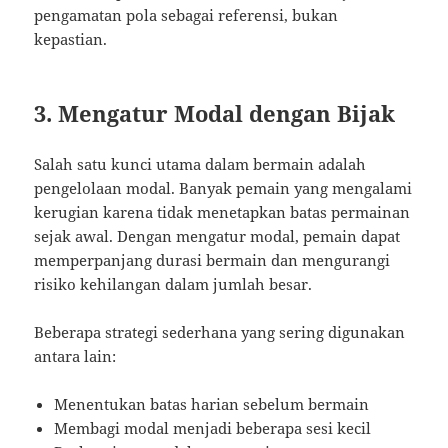
pengamatan pola sebagai referensi, bukan
kepastian.
3. Mengatur Modal dengan Bijak
Salah satu kunci utama dalam bermain adalah
pengelolaan modal. Banyak pemain yang mengalami
kerugian karena tidak menetapkan batas permainan
sejak awal. Dengan mengatur modal, pemain dapat
memperpanjang durasi bermain dan mengurangi
risiko kehilangan dalam jumlah besar.
Beberapa strategi sederhana yang sering digunakan
antara lain:
Menentukan batas harian sebelum bermain
Membagi modal menjadi beberapa sesi kecil