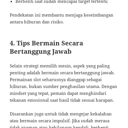
Berhenti saat sudah mencapai target tertentu
Pendekatan ini membantu menjaga keseimbangan
antara hiburan dan risiko.
4. Tips Bermain Secara
Bertanggung Jawab
Selain strategi memilih mesin, aspek yang paling
penting adalah bermain secara bertanggung jawab.
Permainan slot seharusnya dianggap sebagai
hiburan, bukan sumber penghasilan utama. Dengan
mindset yang tepat, pemain dapat menghindari
tekanan emosional saat hasil tidak sesuai harapan.
Disarankan juga untuk tidak mengejar kekalahan
atau bermain secara impulsif. Jika sudah merasa
tidak nyaman atau kehilangan kendali, berhenti