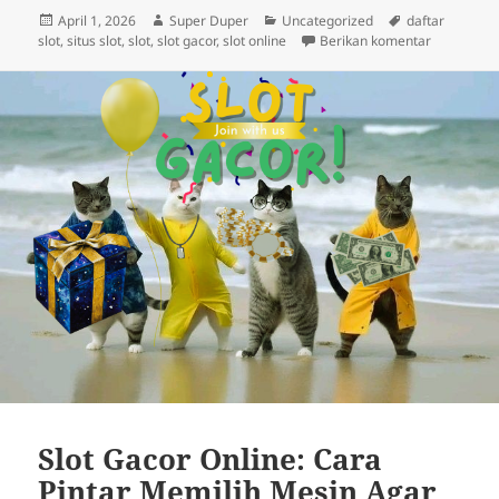
Diposkan
Penulis
Kategori
Tag
April 1, 2026
Super Duper
Uncategorized
daftar
pada
untuk Slot
slot
,
situs slot
,
slot
,
slot gacor
,
slot online
Berikan komentar
Slot Gacor Online: Cara
Pintar Memilih Mesin Agar