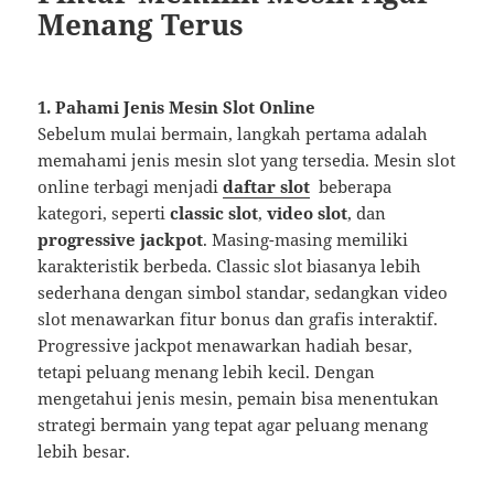
Menang Terus
1. Pahami Jenis Mesin Slot Online
Sebelum mulai bermain, langkah pertama adalah
memahami jenis mesin slot yang tersedia. Mesin slot
online terbagi menjadi
daftar slot
beberapa
kategori, seperti
classic slot
,
video slot
, dan
progressive jackpot
. Masing-masing memiliki
karakteristik berbeda. Classic slot biasanya lebih
sederhana dengan simbol standar, sedangkan video
slot menawarkan fitur bonus dan grafis interaktif.
Progressive jackpot menawarkan hadiah besar,
tetapi peluang menang lebih kecil. Dengan
mengetahui jenis mesin, pemain bisa menentukan
strategi bermain yang tepat agar peluang menang
lebih besar.