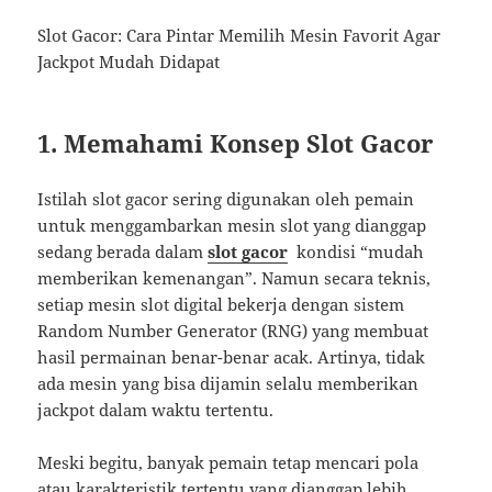
Slot Gacor: Cara Pintar Memilih Mesin Favorit Agar
Jackpot Mudah Didapat
1. Memahami Konsep Slot Gacor
Istilah slot gacor sering digunakan oleh pemain
untuk menggambarkan mesin slot yang dianggap
sedang berada dalam
slot gacor
kondisi “mudah
memberikan kemenangan”. Namun secara teknis,
setiap mesin slot digital bekerja dengan sistem
Random Number Generator (RNG) yang membuat
hasil permainan benar-benar acak. Artinya, tidak
ada mesin yang bisa dijamin selalu memberikan
jackpot dalam waktu tertentu.
Meski begitu, banyak pemain tetap mencari pola
atau karakteristik tertentu yang dianggap lebih