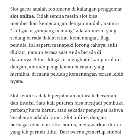
Slot gacor adalah fenomena di kalangan penggemar
slot online
. Tidak semua mesin slot bisa
memberikan kemenangan dengan mudah, namun
“slot gacor gampang menang” adalah mesin yang
sedang berada dalam ritme kemenangan. Bagi
pemula, ini seperti menapaki lorong cahaya: sulit
diukur, namun terasa saat Anda berada di
dalamnya. Situs slot gacor menghadirkan portal ini
dengan jaminan pengalaman bermain yang
memikat, di mana peluang kemenangan terasa lebih
nyata.
Slot sendiri adalah perjalanan antara keberanian
dan intuisi. Satu kali putaran bisa menjadi pembuka
gerbang harta karun, atau sekadar pengingat bahwa
kesabaran adalah kunci. Slot online, dengan
berbagai tema dan fitur bonus, menawarkan dunia
yang tak pernah tidur. Dari warna gemerlap simbol