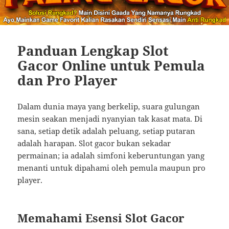
Panduan Lengkap Slot
Gacor Online untuk Pemula
dan Pro Player
Dalam dunia maya yang berkelip, suara gulungan
mesin seakan menjadi nyanyian tak kasat mata. Di
sana, setiap detik adalah peluang, setiap putaran
adalah harapan. Slot gacor bukan sekadar
permainan; ia adalah simfoni keberuntungan yang
menanti untuk dipahami oleh pemula maupun pro
player.
Memahami Esensi Slot Gacor