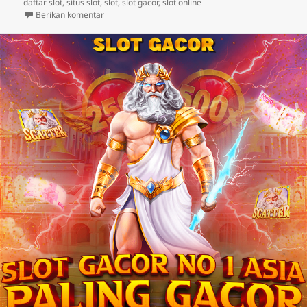
pada
daftar slot
,
situs slot
,
slot
,
slot gacor
,
slot online
untuk Slot Gacor Online: Cara Pintar Memilih Mesin
Berikan komentar