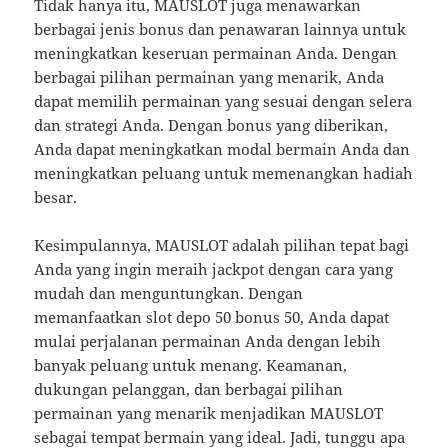
Tidak hanya itu, MAUSLOT juga menawarkan
berbagai jenis bonus dan penawaran lainnya untuk
meningkatkan keseruan permainan Anda. Dengan
berbagai pilihan permainan yang menarik, Anda
dapat memilih permainan yang sesuai dengan selera
dan strategi Anda. Dengan bonus yang diberikan,
Anda dapat meningkatkan modal bermain Anda dan
meningkatkan peluang untuk memenangkan hadiah
besar.
Kesimpulannya, MAUSLOT adalah pilihan tepat bagi
Anda yang ingin meraih jackpot dengan cara yang
mudah dan menguntungkan. Dengan
memanfaatkan slot depo 50 bonus 50, Anda dapat
mulai perjalanan permainan Anda dengan lebih
banyak peluang untuk menang. Keamanan,
dukungan pelanggan, dan berbagai pilihan
permainan yang menarik menjadikan MAUSLOT
sebagai tempat bermain yang ideal. Jadi, tunggu apa