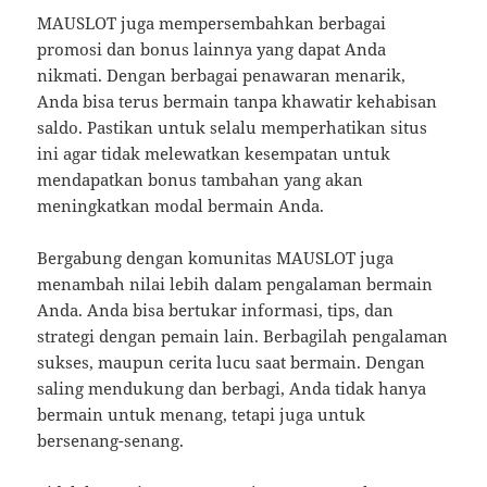
MAUSLOT juga mempersembahkan berbagai
promosi dan bonus lainnya yang dapat Anda
nikmati. Dengan berbagai penawaran menarik,
Anda bisa terus bermain tanpa khawatir kehabisan
saldo. Pastikan untuk selalu memperhatikan situs
ini agar tidak melewatkan kesempatan untuk
mendapatkan bonus tambahan yang akan
meningkatkan modal bermain Anda.
Bergabung dengan komunitas MAUSLOT juga
menambah nilai lebih dalam pengalaman bermain
Anda. Anda bisa bertukar informasi, tips, dan
strategi dengan pemain lain. Berbagilah pengalaman
sukses, maupun cerita lucu saat bermain. Dengan
saling mendukung dan berbagi, Anda tidak hanya
bermain untuk menang, tetapi juga untuk
bersenang-senang.