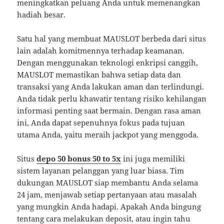
meningkatkan peluang Anda untuk memenangkan
hadiah besar.
Satu hal yang membuat MAUSLOT berbeda dari situs
lain adalah komitmennya terhadap keamanan.
Dengan menggunakan teknologi enkripsi canggih,
MAUSLOT memastikan bahwa setiap data dan
transaksi yang Anda lakukan aman dan terlindungi.
Anda tidak perlu khawatir tentang risiko kehilangan
informasi penting saat bermain. Dengan rasa aman
ini, Anda dapat sepenuhnya fokus pada tujuan
utama Anda, yaitu meraih jackpot yang menggoda.
Situs
depo 50 bonus 50 to 5x
ini juga memiliki
sistem layanan pelanggan yang luar biasa. Tim
dukungan MAUSLOT siap membantu Anda selama
24 jam, menjawab setiap pertanyaan atau masalah
yang mungkin Anda hadapi. Apakah Anda bingung
tentang cara melakukan deposit, atau ingin tahu