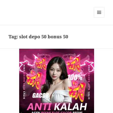
MENU
DAN
WIDGET
Tag:
slot depo 50 bonus 50