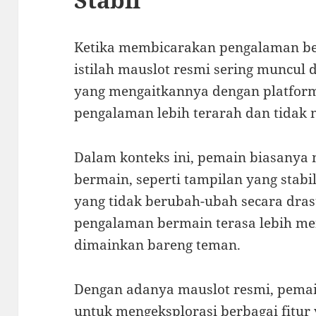
Ketika membicarakan pengalaman ber
istilah mauslot resmi sering muncul
yang mengaitkannya dengan platfo
pengalaman lebih terarah dan tida
Dalam konteks ini, pemain biasanya
bermain, seperti tampilan yang stabil
yang tidak berubah-ubah secara drast
pengalaman bermain terasa lebih me
dimainkan bareng teman.
Dengan adanya mauslot resmi, pemai
untuk mengeksplorasi berbagai fitur 