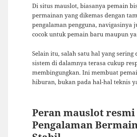
Di situs mauslot, biasanya pemain b
permainan yang dikemas dengan tampi
pengalaman pengguna, navigasinya j
cocok untuk pemain baru maupun ya
Selain itu, salah satu hal yang seri
sistem di dalamnya terasa cukup resp
membingungkan. Ini membuat pemain
hiburan, bukan pada hal-hal teknis y
Peran mauslot resmi
Pengalaman Bermain
Stabil