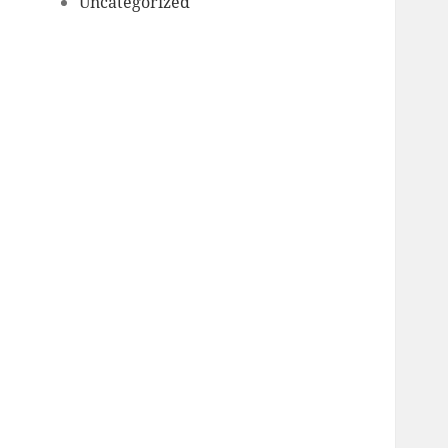
Uncategorized