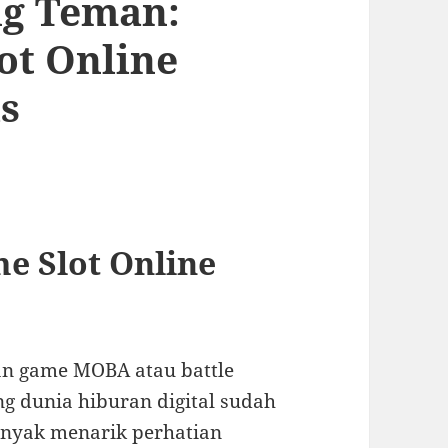
g Teman:
ot Online
s
e Slot Online
an game MOBA atau battle
ng dunia hiburan digital sudah
anyak menarik perhatian