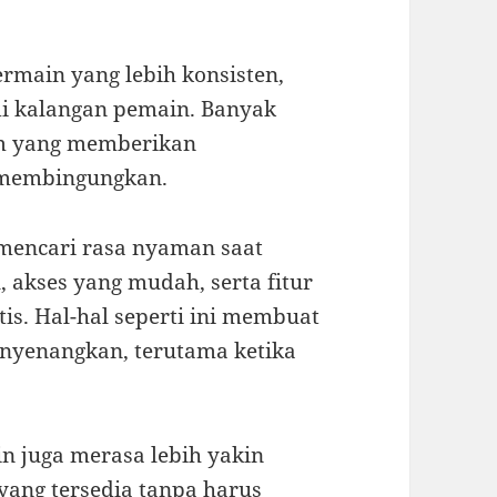
main yang lebih konsisten,
 di kalangan pemain. Banyak
rm yang memberikan
k membingungkan.
 mencari rasa nyaman saat
, akses yang mudah, serta fitur
is. Hal-hal seperti ini membuat
nyenangkan, terutama ketika
n juga merasa lebih yakin
yang tersedia tanpa harus