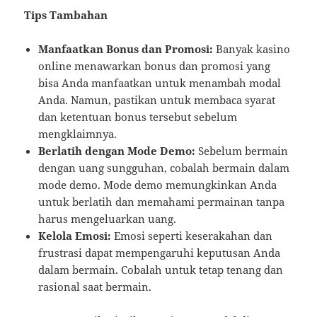
Tips Tambahan
Manfaatkan Bonus dan Promosi:
Banyak kasino
online menawarkan bonus dan promosi yang
bisa Anda manfaatkan untuk menambah modal
Anda. Namun, pastikan untuk membaca syarat
dan ketentuan bonus tersebut sebelum
mengklaimnya.
Berlatih dengan Mode Demo:
Sebelum bermain
dengan uang sungguhan, cobalah bermain dalam
mode demo. Mode demo memungkinkan Anda
untuk berlatih dan memahami permainan tanpa
harus mengeluarkan uang.
Kelola Emosi:
Emosi seperti keserakahan dan
frustrasi dapat mempengaruhi keputusan Anda
dalam bermain. Cobalah untuk tetap tenang dan
rasional saat bermain.