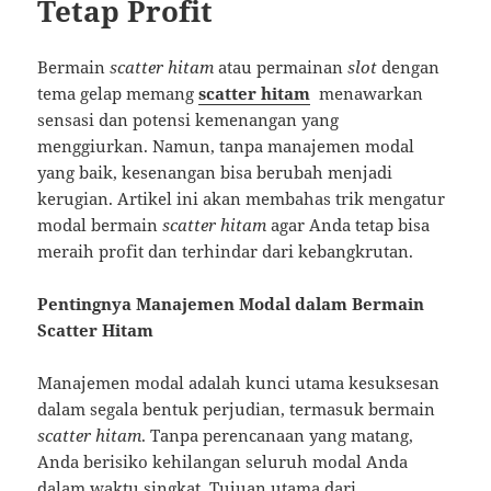
Tetap Profit
Bermain
scatter hitam
atau permainan
slot
dengan
tema gelap memang
scatter hitam
menawarkan
sensasi dan potensi kemenangan yang
menggiurkan. Namun, tanpa manajemen modal
yang baik, kesenangan bisa berubah menjadi
kerugian. Artikel ini akan membahas trik mengatur
modal bermain
scatter hitam
agar Anda tetap bisa
meraih profit dan terhindar dari kebangkrutan.
Pentingnya Manajemen Modal dalam Bermain
Scatter Hitam
Manajemen modal adalah kunci utama kesuksesan
dalam segala bentuk perjudian, termasuk bermain
scatter hitam
. Tanpa perencanaan yang matang,
Anda berisiko kehilangan seluruh modal Anda
dalam waktu singkat. Tujuan utama dari