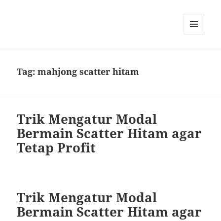
MENU
DAN
WIDGET
Tag:
mahjong scatter hitam
Trik Mengatur Modal
Bermain Scatter Hitam agar
Tetap Profit
Trik Mengatur Modal
Bermain Scatter Hitam agar