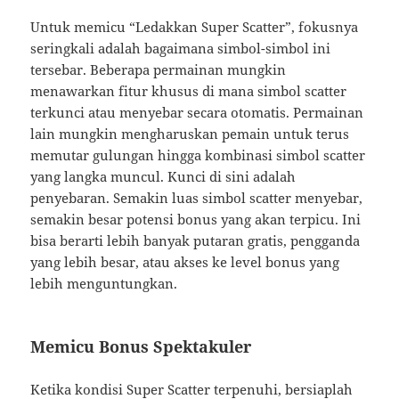
Untuk memicu “Ledakkan Super Scatter”, fokusnya
seringkali adalah bagaimana simbol-simbol ini
tersebar. Beberapa permainan mungkin
menawarkan fitur khusus di mana simbol scatter
terkunci atau menyebar secara otomatis. Permainan
lain mungkin mengharuskan pemain untuk terus
memutar gulungan hingga kombinasi simbol scatter
yang langka muncul. Kunci di sini adalah
penyebaran. Semakin luas simbol scatter menyebar,
semakin besar potensi bonus yang akan terpicu. Ini
bisa berarti lebih banyak putaran gratis, pengganda
yang lebih besar, atau akses ke level bonus yang
lebih menguntungkan.
Memicu Bonus Spektakuler
Ketika kondisi Super Scatter terpenuhi, bersiaplah