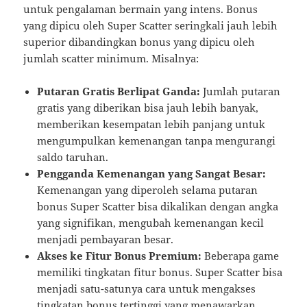
untuk pengalaman bermain yang intens. Bonus
yang dipicu oleh Super Scatter seringkali jauh lebih
superior dibandingkan bonus yang dipicu oleh
jumlah scatter minimum. Misalnya:
Putaran Gratis Berlipat Ganda:
Jumlah putaran
gratis yang diberikan bisa jauh lebih banyak,
memberikan kesempatan lebih panjang untuk
mengumpulkan kemenangan tanpa mengurangi
saldo taruhan.
Pengganda Kemenangan yang Sangat Besar:
Kemenangan yang diperoleh selama putaran
bonus Super Scatter bisa dikalikan dengan angka
yang signifikan, mengubah kemenangan kecil
menjadi pembayaran besar.
Akses ke Fitur Bonus Premium:
Beberapa game
memiliki tingkatan fitur bonus. Super Scatter bisa
menjadi satu-satunya cara untuk mengakses
tingkatan bonus tertinggi yang menawarkan