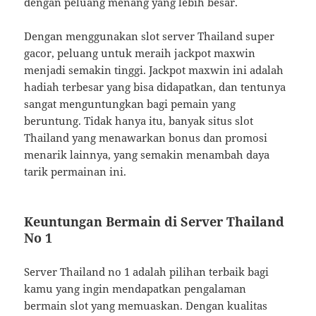
dengan peluang menang yang lebih besar.
Dengan menggunakan slot server Thailand super
gacor, peluang untuk meraih jackpot maxwin
menjadi semakin tinggi. Jackpot maxwin ini adalah
hadiah terbesar yang bisa didapatkan, dan tentunya
sangat menguntungkan bagi pemain yang
beruntung. Tidak hanya itu, banyak situs slot
Thailand yang menawarkan bonus dan promosi
menarik lainnya, yang semakin menambah daya
tarik permainan ini.
Keuntungan Bermain di Server Thailand
No 1
Server Thailand no 1 adalah pilihan terbaik bagi
kamu yang ingin mendapatkan pengalaman
bermain slot yang memuaskan. Dengan kualitas