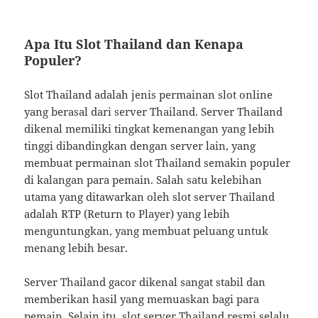
Apa Itu Slot Thailand dan Kenapa
Populer?
Slot Thailand adalah jenis permainan slot online
yang berasal dari server Thailand. Server Thailand
dikenal memiliki tingkat kemenangan yang lebih
tinggi dibandingkan dengan server lain, yang
membuat permainan slot Thailand semakin populer
di kalangan para pemain. Salah satu kelebihan
utama yang ditawarkan oleh slot server Thailand
adalah RTP (Return to Player) yang lebih
menguntungkan, yang membuat peluang untuk
menang lebih besar.
Server Thailand gacor dikenal sangat stabil dan
memberikan hasil yang memuaskan bagi para
pemain. Selain itu, slot server Thailand resmi selalu