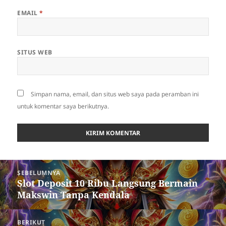
EMAIL
*
SITUS WEB
Simpan nama, email, dan situs web saya pada peramban ini
untuk komentar saya berikutnya.
Navigasi
SEBELUMNYA
pos
Slot Deposit 10 Ribu Langsung Bermain
Pos
Makswin Tanpa Kendala
sebelumnya:
BERIKUT