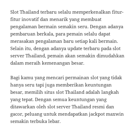
Slot Thailand terbaru selalu memperkenalkan fitur-
fitur inovatif dan menarik yang membuat
pengalaman bermain semakin seru. Dengan adanya
pembaruan berkala, para pemain selalu dapat
merasakan pengalaman baru setiap kali bermain.
Selain itu, dengan adanya update terbaru pada slot
server Thailand, pemain akan semakin dimudahkan
dalam meraih kemenangan besar.
Bagi kamu yang mencari permainan slot yang tidak
hanya seru tapi juga memberikan keuntungan
besar, memilih situs slot Thailand adalah langkah
yang tepat. Dengan semua keuntungan yang
ditawarkan oleh slot server Thailand resmi dan
gacor, peluang untuk mendapatkan jackpot maxwin
semakin terbuka lebar.