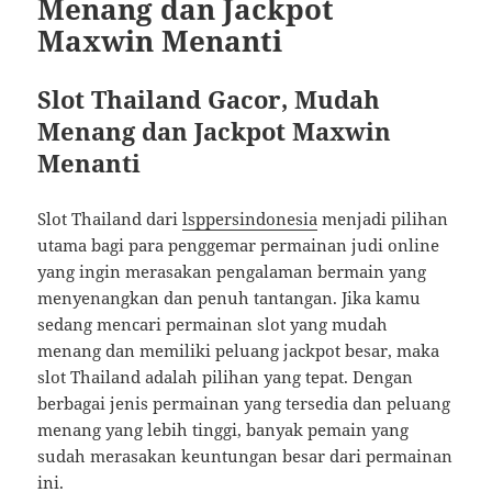
Menang dan Jackpot
Maxwin Menanti
Slot Thailand Gacor, Mudah
Menang dan Jackpot Maxwin
Menanti
Slot Thailand dari
lsppersindonesia
menjadi pilihan
utama bagi para penggemar permainan judi online
yang ingin merasakan pengalaman bermain yang
menyenangkan dan penuh tantangan. Jika kamu
sedang mencari permainan slot yang mudah
menang dan memiliki peluang jackpot besar, maka
slot Thailand adalah pilihan yang tepat. Dengan
berbagai jenis permainan yang tersedia dan peluang
menang yang lebih tinggi, banyak pemain yang
sudah merasakan keuntungan besar dari permainan
ini.