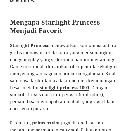
sebelumnya.
Mengapa Starlight Princess
Menjadi Favorit
Starlight Princess
menawarkan kombinasi antara
grafis menawan, efek suara yang menyenangkan,
dan gameplay yang sederhana namun menantang.
Game ini mudah dimainkan oleh pemula sekaligus
menyenangkan bagi pemain berpengalaman. Salah
satu daya tarik utama adalah potensi kemenangan
besar melalui
starlight princess 1000
. Dengan
simbol khusus dan fitur pengali (multiplier),
pemain bisa mendapatkan hadiah yang signifikan
dari setiap putaran.
Selain itu,
princess slot
juga dikenal karena
mekanisme permainan yang adil. Setiap putaran