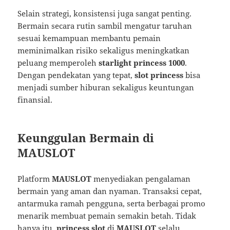
Selain strategi, konsistensi juga sangat penting.
Bermain secara rutin sambil mengatur taruhan
sesuai kemampuan membantu pemain
meminimalkan risiko sekaligus meningkatkan
peluang memperoleh
starlight princess 1000
.
Dengan pendekatan yang tepat,
slot princess
bisa
menjadi sumber hiburan sekaligus keuntungan
finansial.
Keunggulan Bermain di
MAUSLOT
Platform
MAUSLOT
menyediakan pengalaman
bermain yang aman dan nyaman. Transaksi cepat,
antarmuka ramah pengguna, serta berbagai promo
menarik membuat pemain semakin betah. Tidak
hanya itu,
princess slot
di
MAUSLOT
selalu