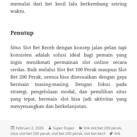
memulai dari bet kecil lalu berkembang seiring
waktu.
Penutup
Situs Slot Bet Receh dengan konsep jalan pelan tapi
konsisten adalah solusi ideal bagi pemain yang
ingin menikmati permainan slot online secara
cerdas. Baik melalui Slot Bet 100 Perak maupun Slot
Bet 200 Perak, semua bisa disesuaikan dengan gaya
bermain masing-masing. Dengan fokus pada
strategi, pengelolaan modal, dan pemilihan situs
yang tepat, bermain slot bisa jadi aktivitas yang
menyenangkan dan berkelanjutan.
Diposkan
Penulis
Kategori
Februari 2, 2026
Super Duper
link slot bet 200 perak
,
pada
Tag
situs slot bet 200 perak
,
slot bet 200 perak
,
slot bet kecil
link