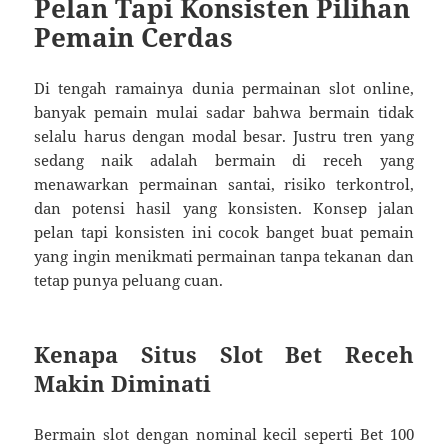
Pelan Tapi Konsisten Pilihan
Pemain Cerdas
Di tengah ramainya dunia permainan slot online,
banyak pemain mulai sadar bahwa bermain tidak
selalu harus dengan modal besar. Justru tren yang
sedang naik adalah bermain di receh yang
menawarkan permainan santai, risiko terkontrol,
dan potensi hasil yang konsisten. Konsep jalan
pelan tapi konsisten ini cocok banget buat pemain
yang ingin menikmati permainan tanpa tekanan dan
tetap punya peluang cuan.
Kenapa Situs Slot Bet Receh
Makin Diminati
Bermain slot dengan nominal kecil seperti Bet 100