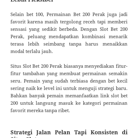
Selain bet 100, Permainan Bet 200 Perak juga jadi
favorit karena masih tergolong receh tapi memberi
sensasi yang sedikit berbeda. Dengan Slot Bet 200
Perak, peluang mendapatkan kombinasi menarik
terasa lebih seimbang tanpa harus menaikkan
modal terlalu jauh.
Situs Slot Bet 200 Perak biasanya menyediakan fitur-
fitur tambahan yang membuat permainan semakin
seru. Pemain yang sudah terbiasa dengan bet kecil
sering naik ke level ini untuk menguji strategi baru.
Bahkan banyak pemain memanfaatkan link slot bet
200 untuk langsung masuk ke kategori permainan
favorit mereka tanpa ribet.
Strategi Jalan Pelan Tapi Konsisten di