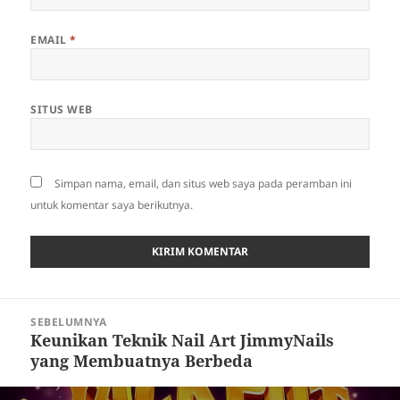
EMAIL
*
SITUS WEB
Simpan nama, email, dan situs web saya pada peramban ini
untuk komentar saya berikutnya.
Navigasi
SEBELUMNYA
pos
Keunikan Teknik Nail Art JimmyNails
Pos
yang Membuatnya Berbeda
sebelumnya: