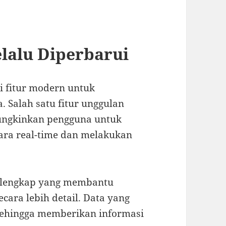
lalu Diperbarui
 fitur modern untuk
Salah satu fitur unggulan
mungkinkan pengguna untuk
ara real-time dan melakukan
.
tik lengkap yang membantu
ara lebih detail. Data yang
 sehingga memberikan informasi