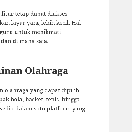
fitur tetap dapat diakses
 layar yang lebih kecil. Hal
gguna untuk menikmati
dan di mana saja.
inan Olahraga
 olahraga yang dapat dipilih
ak bola, basket, tenis, hingga
rsedia dalam satu platform yang