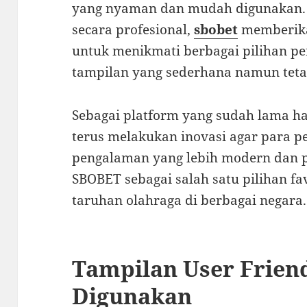
yang nyaman dan mudah digunakan. 
secara profesional,
sbobet
memberika
untuk menikmati berbagai pilihan p
tampilan yang sederhana namun teta
Sebagai platform yang sudah lama had
terus melakukan inovasi agar para 
pengalaman yang lebih modern dan pr
SBOBET sebagai salah satu pilihan f
taruhan olahraga di berbagai negara.
Tampilan User Frien
Digunakan