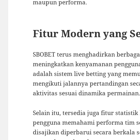
maupun performa.
Fitur Modern yang Se
SBOBET terus menghadirkan berbagai
meningkatkan kenyamanan pengguna. 
adalah sistem live betting yang me
mengikuti jalannya pertandingan sec
aktivitas sesuai dinamika permainan
Selain itu, tersedia juga fitur statis
pengguna memahami performa tim sec
disajikan diperbarui secara berkala