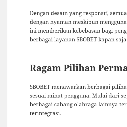
Dengan desain yang responsif, semua 
dengan nyaman meskipun menggunakan
ini memberikan kebebasan bagi pen
berbagai layanan SBOBET kapan saja 
Ragam Pilihan Perma
SBOBET menawarkan berbagai pilihan
sesuai minat pengguna. Mulai dari sep
berbagai cabang olahraga lainnya te
terintegrasi.