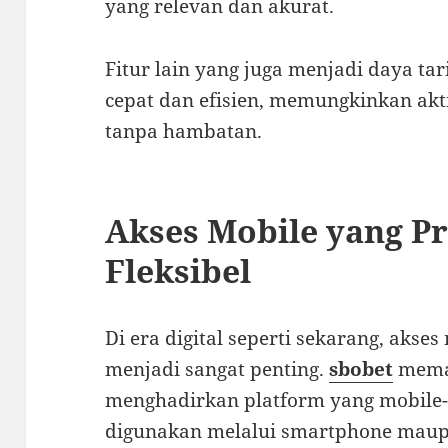
yang relevan dan akurat.
Fitur lain yang juga menjadi daya tar
cepat dan efisien, memungkinkan akti
tanpa hambatan.
Akses Mobile yang Pr
Fleksibel
Di era digital seperti sekarang, akse
menjadi sangat penting.
sbobet
memah
menghadirkan platform yang mobile-
digunakan melalui smartphone maupu