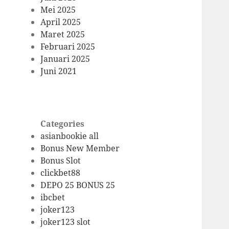
Mei 2025
April 2025
Maret 2025
Februari 2025
Januari 2025
Juni 2021
Categories
asianbookie all
Bonus New Member
Bonus Slot
clickbet88
DEPO 25 BONUS 25
ibcbet
joker123
joker123 slot