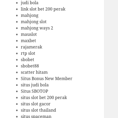
judi bola
link slot bet 200 perak
mahjong
mahjong slot
mahjong ways 2
mauslot
maxbet
rajamerak
rtp slot
sbobet
sbobet88
scatter hitam
Situs Bonus New Member
situs judi bola
Situs SBOTOP
situs slot bet 200 perak
situs slot gacor
situs slot thailand
situs spaceman