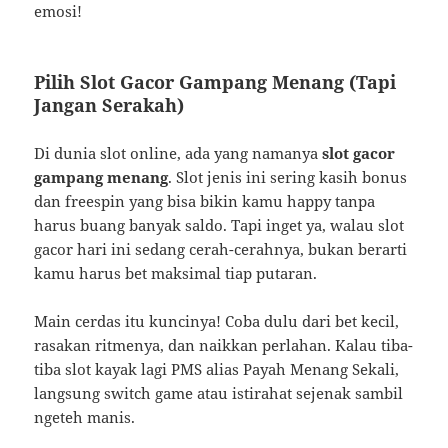
emosi!
Pilih Slot Gacor Gampang Menang (Tapi
Jangan Serakah)
Di dunia slot online, ada yang namanya
slot gacor
gampang menang
. Slot jenis ini sering kasih bonus
dan freespin yang bisa bikin kamu happy tanpa
harus buang banyak saldo. Tapi inget ya, walau slot
gacor hari ini sedang cerah-cerahnya, bukan berarti
kamu harus bet maksimal tiap putaran.
Main cerdas itu kuncinya! Coba dulu dari bet kecil,
rasakan ritmenya, dan naikkan perlahan. Kalau tiba-
tiba slot kayak lagi PMS alias Payah Menang Sekali,
langsung switch game atau istirahat sejenak sambil
ngeteh manis.