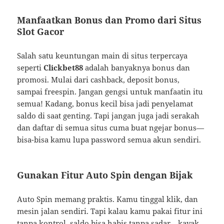
Manfaatkan Bonus dan Promo dari Situs
Slot Gacor
Salah satu keuntungan main di situs terpercaya
seperti
Clickbet88
adalah banyaknya bonus dan
promosi. Mulai dari cashback, deposit bonus,
sampai freespin. Jangan gengsi untuk manfaatin itu
semua! Kadang, bonus kecil bisa jadi penyelamat
saldo di saat genting. Tapi jangan juga jadi serakah
dan daftar di semua situs cuma buat ngejar bonus—
bisa-bisa kamu lupa password semua akun sendiri.
Gunakan Fitur Auto Spin dengan Bijak
Auto Spin memang praktis. Kamu tinggal klik, dan
mesin jalan sendiri. Tapi kalau kamu pakai fitur ini
tanpa kontrol, saldo bisa habis tanpa sadar—kayak